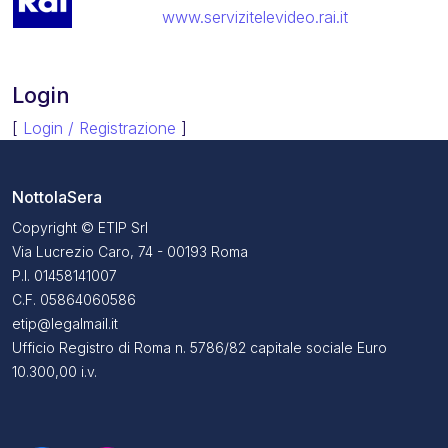
www.servizitelevideo.rai.it
Login
[
Login / Registrazione
]
NottolaSera
Copyright © ETIP Srl
Via Lucrezio Caro, 74 - 00193 Roma
P.I. 01458141007
C.F. 05864060586
etip@legalmail.it
Ufficio Registro di Roma n. 5786/82 capitale sociale Euro
10.300,00 i.v.