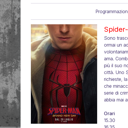
Programmazion
Spider
Sono trasco
ormai un a
volontariam
ama. Comba
più il suo 
città. Uno 
richieste, 
che minacci
serie di cri
abbia mai a
Orari
15.30
16.35