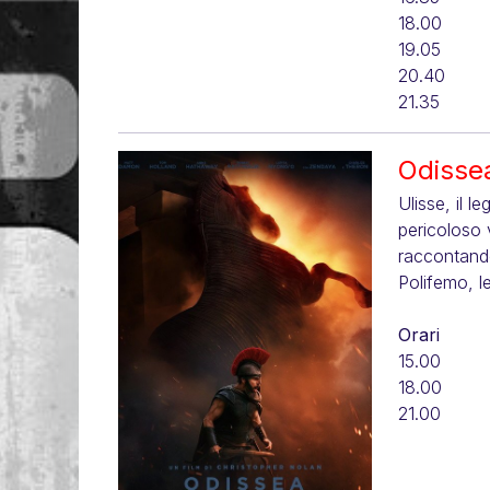
18.00
19.05
20.40
21.35
Odisse
Ulisse, il l
pericoloso 
raccontando
Polifemo, l
Orari
15.00
18.00
21.00