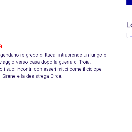
L
[
L
a
eggendario re greco di Itaca, intraprende un lungo e
viaggio verso casa dopo la guerra di Troia,
 i suoi incontri con esseri mitici come il ciclope
e Sirene e la dea strega Circe.