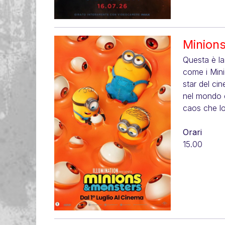
Minion
Questa è la
come i Mini
star del ci
nel mondo e 
caos che lo
Orari
15.00