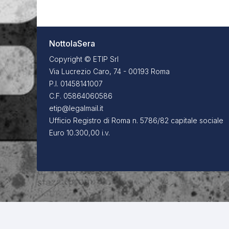
NottolaSera
Copyright © ETIP Srl
Via Lucrezio Caro, 74 - 00193 Roma
P.I. 01458141007
C.F. 05864060586
etip@legalmail.it
Ufficio Registro di Roma n. 5786/82 capitale sociale
Euro 10.300,00 i.v.