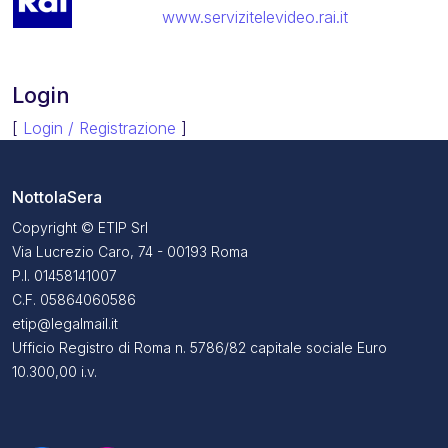
www.servizitelevideo.rai.it
Login
[
Login / Registrazione
]
NottolaSera
Copyright © ETIP Srl
Via Lucrezio Caro, 74 - 00193 Roma
P.I. 01458141007
C.F. 05864060586
etip@legalmail.it
Ufficio Registro di Roma n. 5786/82 capitale sociale Euro
10.300,00 i.v.