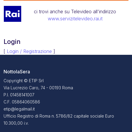
ci trovi anche su Televideo all'indirizzo
www.servizitelevideo.rai.it
Login
[
Login / Registrazione
]
NottolaSera
Copyright © ETIP Srl
Via Lucrezio Caro, 74 - 00193 Roma
P.I. 01458141007
C.F. 05864060586
etip@legalmail.it
Ufficio Registro di Roma n. 5786/82 capitale sociale Euro
10.300,00 i.v.