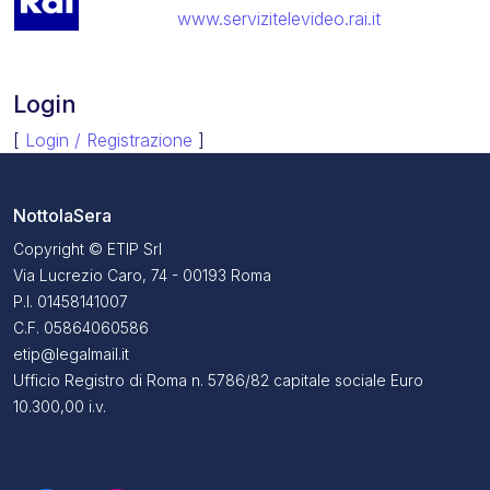
www.servizitelevideo.rai.it
Login
[
Login / Registrazione
]
NottolaSera
Copyright © ETIP Srl
Via Lucrezio Caro, 74 - 00193 Roma
P.I. 01458141007
C.F. 05864060586
etip@legalmail.it
Ufficio Registro di Roma n. 5786/82 capitale sociale Euro
10.300,00 i.v.